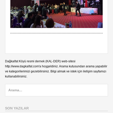
Dağkalfat Köyü resmi dernek (KAL-DER) web-sitesi
http://www.dagkalfat.com'a hoşgeldiniz. Arama kutusundan arama yapabilir
ve kategorilerimizi gezebilirsiniz. Bilgi almak ve istek için iletişim sayfamızı
kullanabilirsiniz.
S
e
a
r
SON YAZILAR