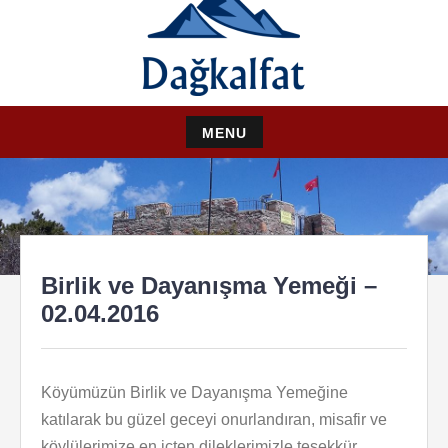
content
RESMI DERNEK SITESI
DAĞKALFAT
MENU
Skip
to
content
Birlik ve Dayanışma Yemeği –
02.04.2016
Köyümüzün Birlik ve Dayanışma Yemeğine
katılarak bu güzel geceyi onurlandıran, misafir ve
köylülerimize en içten dileklerimizle teşekkür